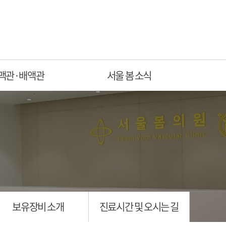
맥관·배액관
서울 봄 소식
보유장비 소개
진료시간 및 오시는 길