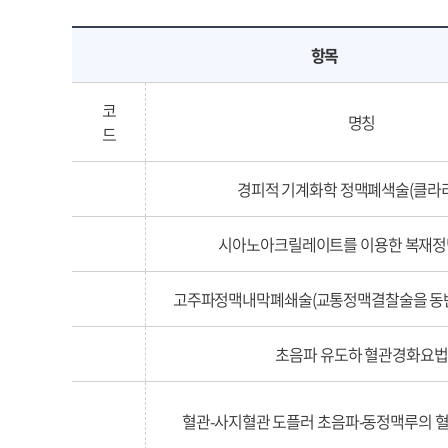
항목
코
명칭
드
경피적 기계화학 정맥폐색술(클라
시아노아크릴레이트를 이용한 복재정
고주파정맥내막폐쇄술(교통정맥결찰술을 동반
초음파 유도하 혈관경화요법
혈관-사지혈관 도플러 초음파-동정맥루의 혈