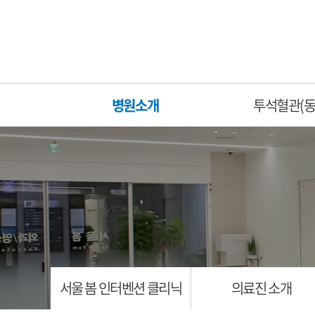
병원소개
투석혈관(동
서울 봄 인터벤션 클리닉
의료진 소개