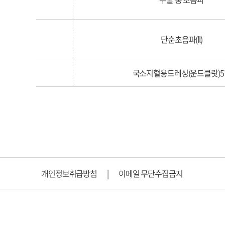
단순초음파(ll)
국소지혈용드레싱(운드클랏)5*
개인정보취급방침
|
이메일 무단수집금지