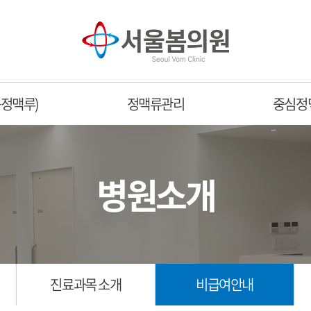
정맥루)
정맥류관리
중심정
병원소개
진료과목 소개
비급여안내