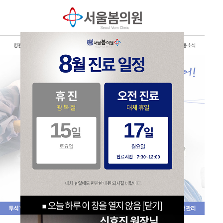
병원 소개
투석혈관(동정맥루)
정맥류관리
중심정맥