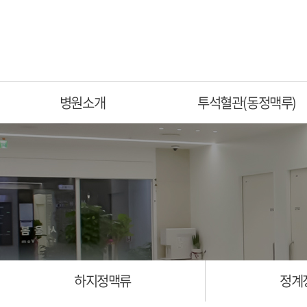
병원소개
투석혈관(동정맥루)
하지정맥류
정계